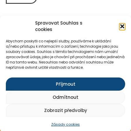
Spravovat Souhlas s
cookies
Abychom poskytli co nejlepší služby, používáme k ukládání
a/nebo přístupu k informacím o zařízení, technologie jako jsou
soubory cookies. Souhlas s těmito technologiemi nám umožní
zpracovávat údaje, jako je chování při procházení nebo jedinečná
Kontakty
E-shop
Pro média
ID na tomto webu. Nesouhlas nebo odvolání souhlasu může
nepříznivě ovlivnit určité vlastnosti a funkce.
Příjmout
Přihlásit k odběru novinek
Odmítnout
Souhlasím se zpracováním osobních údajů
©2024 developed by webovybalicek.cz
Zobrazit předvolby
Zásady cookies