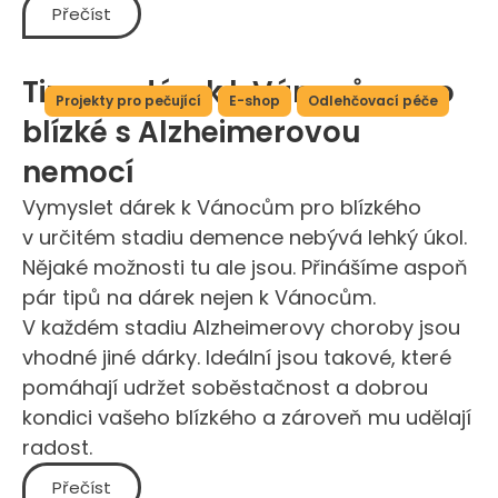
Přečíst
Tipy na dárek k Vánocům pro
Projekty pro pečující
E-shop
Odlehčovací péče
blízké s Alzheimerovou
nemocí
Vymyslet dárek k Vánocům pro blízkého
v určitém stadiu demence nebývá lehký úkol.
Nějaké možnosti tu ale jsou. Přinášíme aspoň
pár tipů na dárek nejen k Vánocům.
V každém stadiu Alzheimerovy choroby jsou
vhodné jiné dárky. Ideální jsou takové, které
pomáhají udržet soběstačnost a dobrou
kondici vašeho blízkého a zároveň mu udělají
radost.
Přečíst