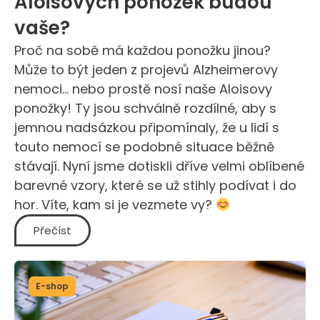
Aloisových ponožek budou
vaše?
Proč na sobě má každou ponožku jinou?
Může to být jeden z projevů Alzheimerovy
nemoci… nebo prostě nosí naše Aloisovy
ponožky! Ty jsou schválně rozdílné, aby s
jemnou nadsázkou připomínaly, že u lidí s
touto nemocí se podobné situace běžně
stávají. Nyní jsme dotiskli dříve velmi oblíbené
barevné vzory, které se už stihly podívat i do
hor
. Víte, kam si je vezmete vy?
Přečíst
E-shop