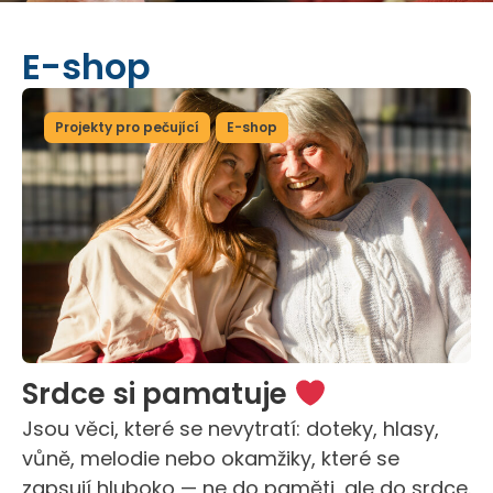
E-shop
Projekty pro pečující
E-shop
Srdce si pamatuje
Jsou věci, které se nevytratí: doteky, hlasy,
vůně, melodie nebo okamžiky, které se
zapsují hluboko — ne do paměti, ale do srdce.