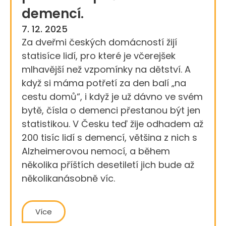
demencí.
7. 12. 2025
Za dveřmi českých domácností žijí
statisíce lidí, pro které je včerejšek
mlhavější než vzpomínky na dětství. A
když si máma potřetí za den balí „na
cestu domů“, i když je už dávno ve svém
bytě, čísla o demenci přestanou být jen
statistikou. V Česku teď žije odhadem až
200 tisíc lidí s demencí, většina z nich s
Alzheimerovou nemocí, a během
několika příštích desetiletí jich bude až
několikanásobně víc.
Více