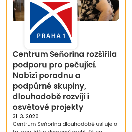
Centrum Seňorina rozšířila
podporu pro pečující.
Nabízí poradnu a
podpůrné skupiny,
dlouhodobě rozvíjí i
osvětové projekty
31. 3. 2026
Centrum Seňorina dlouhodobě usiluje o
to, aby lidé s demencí mohli žít co