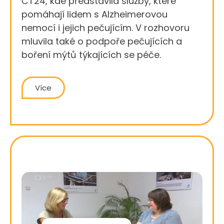
ČT24, kde představila služby, které
pomáhají lidem s Alzheimerovou
nemocí i jejich pečujícím. V rozhovoru
mluvila také o podpoře pečujících a
boření mýtů týkajících se péče.
Více