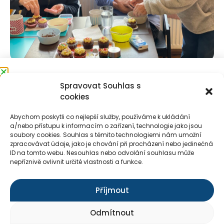
Přihlaste se k odběru
Spravovat Souhlas s
cookies
novinek
Abychom poskytli co nejlepší služby, používáme k ukládání
Každý měsíc rozesíláme elektronicky
a/nebo přístupu k informacím o zařízení, technologie jako jsou
informace o aktualitách ze Seňoriny.
soubory cookies. Souhlas s těmito technologiemi nám umožní
zpracovávat údaje, jako je chování při procházení nebo jedinečná
Přihlaste se a zůstaňte s námi v
Kontakty
E-shop
Pro média
ID na tomto webu. Nesouhlas nebo odvolání souhlasu může
kontaktu.
nepříznivě ovlivnit určité vlastnosti a funkce.
Příjmout
Přihlásit k odběru novinek
Přihlásit k odběru novinek
Odmítnout
Souhlasím se zpracováním osobních údajů