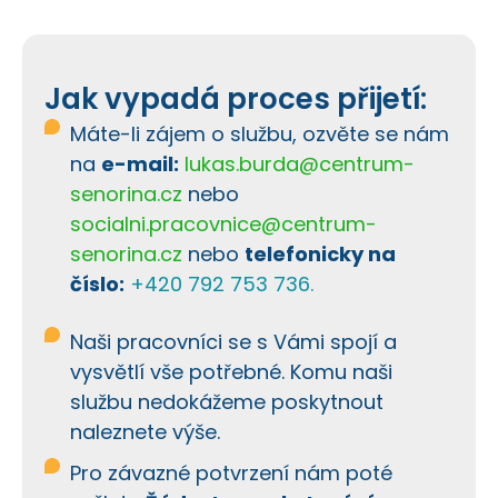
Jak vypadá proces přijetí:
Máte-li zájem o službu, ozvěte se nám
na
e-mail:
lukas.burda@centrum-
senorina.cz
nebo
socialni.pracovnice@centrum-
senorina.cz
nebo
telefonicky na
číslo:
+420 792 753 736.
Naši pracovníci se s Vámi spojí a
vysvětlí vše potřebné. Komu naši
službu nedokážeme poskytnout
naleznete výše.
Pro závazné potvrzení nám poté