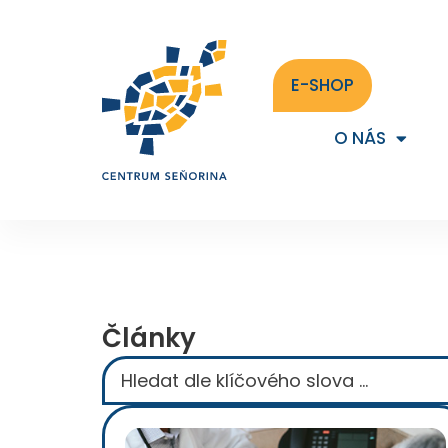
E-SHOP
O NÁS
Články