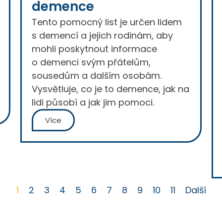
demence
Tento pomocný list je určen lidem
s demencí a jejich rodinám, aby
mohli poskytnout informace
o demenci svým přátelům,
sousedům a dalším osobám.
Vysvětluje, co je to demence, jak na
lidi působí a jak jim pomoci.
Více
1
2
3
4
5
6
7
8
9
10
11
Další