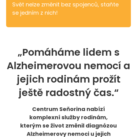
Svět nelze změnit bez spojenců, staňte
se jedním z nich!
„Pomáháme lidem s
Alzheimerovou nemocí a
jejich rodinám prožít
ještě radostný čas.“
Centrum Seňorina nabízí
komplexní služby rodinám,
kterým se život změnil diagnózou
Alzheimerovy nemoci u jejich