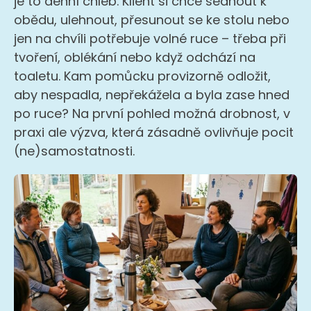
je to denní chléb. Klient si chce sednout k
obědu, ulehnout, přesunout se ke stolu nebo
jen na chvíli potřebuje volné ruce – třeba při
tvoření, oblékání nebo když odchází na
toaletu. Kam pomůcku provizorně odložit,
aby nespadla, nepřekážela a byla zase hned
po ruce? Na první pohled možná drobnost, v
praxi ale výzva, která zásadně ovlivňuje pocit
(ne)samostatnosti.