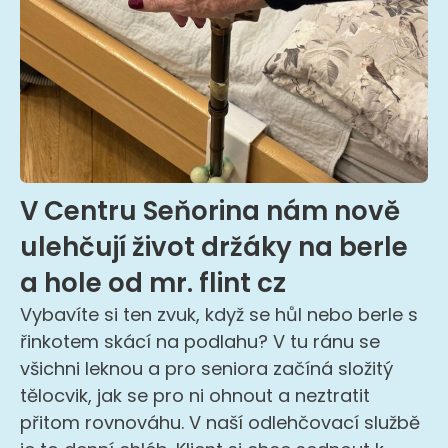
V Centru Seňorina nám nově
ulehčují život držáky na berle
a hole od mr. flint cz
Vybavíte si ten zvuk, když se hůl nebo berle s
řinkotem skácí na podlahu? V tu ránu se
všichni leknou a pro seniora začíná složitý
tělocvik, jak se pro ni ohnout a neztratit
přitom rovnováhu. V naší odlehčovací službě