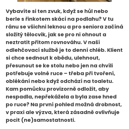
Vybavíte si ten zvuk, když se hůl nebo
berle s řinkotem skácí na podlahu? V tu
ránu se všichni leknou a pro seniora začíná
složitý tělocvik, jak se pro ni ohnout a
neztratit přitom rovnováhu. V naší
odlehčovací službě je to denní chléb. Klient
si chce sednout k obědu, ulehnout,
přesunout se ke stolu nebo jen na chvíli
potřebuje volné ruce – třeba při tvoření,
oblékání nebo když odchází na toaletu.
Kam pomůcku provizorně odložit, aby
nespadla, nepřekážela a byla zase hned
po ruce? Na první pohled možná drobnost,
v praxi ale výzva, která zásadně ovlivňuje
pocit (ne)samostatnosti.