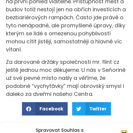
na první pohled viditelné. Přístupnost měst a
budov totiž nestojí jen na obřích investicích a
bezbariérových rampách. Často jde právě o
tyto nenápadné, ale promyšlené úpravy, díky
kterým se lidé s omezenou pohyblivostí
mohou cítit jistěji, samostatněji a hlavně víc
vítaní.
Za darované držáky společnosti mr. flint cz
ještě jednou moc děkujeme. U nás v Seňorině
už své pevné místo našly a věříme, že
podobné “vychytávky” mají obrovský smysl i
daleko za dveřmi našeho Centra.
Facebook
Twitter
Spravovat Souhlas s