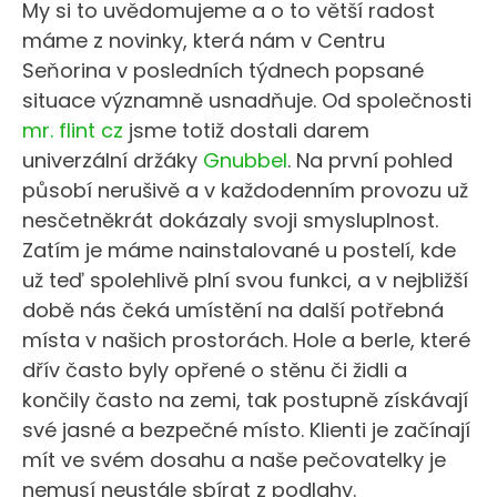
My si to uvědomujeme a o to větší radost
máme z novinky, která nám v Centru
Seňorina v posledních týdnech popsané
situace významně usnadňuje. Od společnosti
mr. flint cz
jsme totiž dostali darem
univerzální držáky
Gnubbel
. Na první pohled
působí nerušivě a v každodenním provozu už
nesčetněkrát dokázaly svoji smysluplnost.
Zatím je máme nainstalované u postelí, kde
už teď spolehlivě plní svou funkci, a v nejbližší
době nás čeká umístění na další potřebná
místa v našich prostorách. Hole a berle, které
dřív často byly opřené o stěnu či židli a
končily často na zemi, tak postupně získávají
své jasné a bezpečné místo. Klienti je začínají
mít ve svém dosahu a naše pečovatelky je
nemusí neustále sbírat z podlahy.