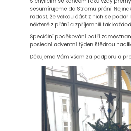
S chýlícím se koncem roku vždy přemýš
sesumírujeme do Stromu přání. Nejina
radost, že velkou část z nich se podař
některé z přání a zpříjemnili tak každo
Speciální poděkování patří zaměstnanců
poslední adventní týden štědrou nadílku
Děkujeme Vám všem za podporu a pře