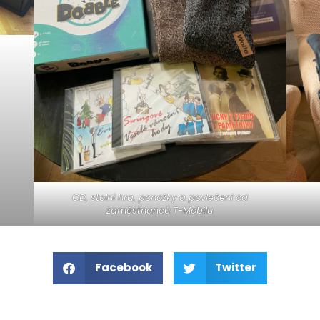
CD, stolní hra, ponožky a povlečení od
zaměstnanců T-Mobilu
Facebook
Twitter