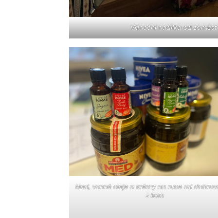
Vánoční nadílka od zaměst
Med, vonné oleje a krémy na ruce od dobrov
z Ikea