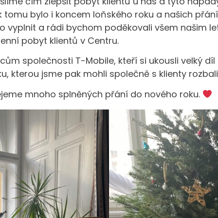
líme čím zlepšit pobyt klientů u nás a tyto nápad
k tomu bylo i koncem loňského roku a našich přá
ilo vyplnit a rádi bychom poděkovali všem našim le
denní pobyt klientů v Centru.
m společnosti T-Mobile, kteří si ukousli velký díl
, kterou jsme pak mohli společně s klienty rozbali
jeme mnoho splněných přání do nového roku.