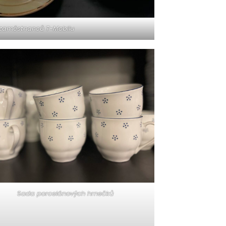
 zaměstnanců T-Mobilu
Sada porcelánových hrnečků