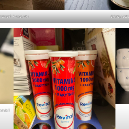
nanců T-Mobilu
Dárky od
olníků