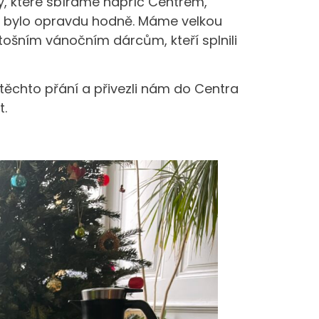
y, které sbíráme napříč Centrem,
ní bylo opravdu hodně. Máme velkou
tošním vánočním dárcům, kteří splnili
 těchto přání a přivezli nám do Centra
t.