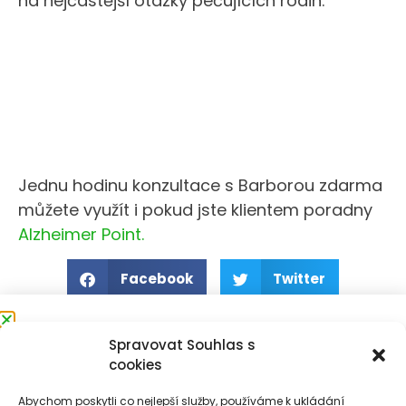
na nejčastější otázky pečujících rodin.
Jednu hodinu konzultace s Barborou zdarma
můžete využít i pokud jste klientem poradny
Alzheimer Point.
Facebook
Twitter
Přihlaste se k odběru
Spravovat Souhlas s
cookies
novinek
Abychom poskytli co nejlepší služby, používáme k ukládání