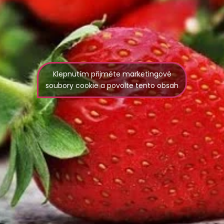
Klepnutím přijměte marketingové
soubory cookie a povolte tento obsah