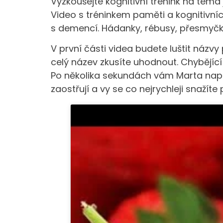
Vyzkoušejte kognitivní trénink na téma
Video s tréninkem paměti a kognitivníc
s demencí. Hádanky, rébusy, přesmyčky,
V první části videa budete luštit názv
celý název zkusíte uhodnout. Chybějí
Po několika sekundách vám Marta napov
zaostřují a vy se co nejrychleji snažíte 