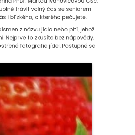
ňorina PhDr. Martou Ivanovičovou CSc.
uplně trávit volný čas se seniorem
 i blízkého, o kterého pečujete.
ísmen z názvu jídla nebo pití, jehož
. Nejprve to zkusíte bez nápovědy.
třené fotografie jídel. Postupně se