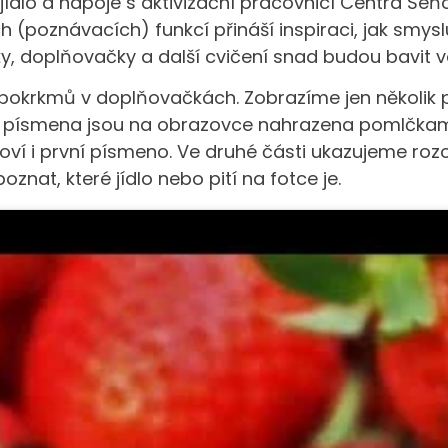
 jídlo a nápoje s aktivizační pracovnicí Centra Se
h (poznávacích) funkcí přináší inspiraci, jak smysl
 doplňovačky a další cvičení snad budou bavit vás
y pokrkmů v doplňovačkách. Zobrazíme jen několik p
cí písmena jsou na obrazovce nahrazena pomlčkami
í i první písmeno. Ve druhé části ukazujeme rozos
poznat, které jídlo nebo pití na fotce je.