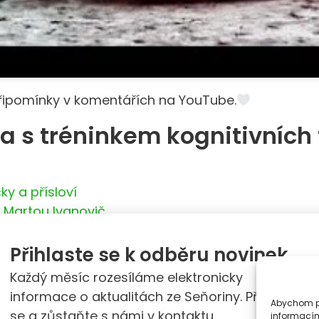
ipomínky v komentářích na YouTube.
ea s tréninkem kognitivních
ky a přísloví
í Martou Ivanovič
Facebook
Twitter
Přihlaste se k odběru novinek
Každý měsíc rozesíláme elektronicky
informace o aktualitách ze Seňoriny. Přihlaste
Abychom po
se a zůstaňte s námi v kontaktu.
informacím