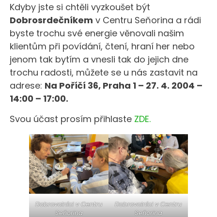
Kdyby jste si chtěli vyzkoušet být
Dobrosrdečníkem
v Centru Seňorina a rádi
byste trochu své energie věnovali našim
klientům při povídání, čtení, hraní her nebo
jenom tak bytím a vnesli tak do jejich dne
trochu radosti, můžete se u nás zastavit na
adrese:
Na Poříčí 36, Praha 1 – 27. 4. 2004 –
14:00 – 17:00.
Svou účast prosím přihlaste
ZDE.
Dobrovolníci v Centru
Dobrovolníci v Centru
Seňorina
Seňorina