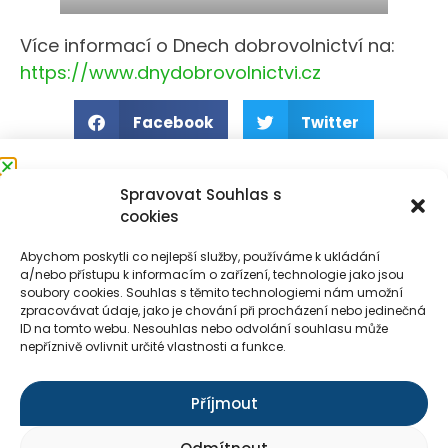
Více informací o Dnech dobrovolnictví na:
https://www.dnydobrovolnictvi.cz
Facebook
Twitter
Přihlaste se k odběru
Spravovat Souhlas s
cookies
novinek
Abychom poskytli co nejlepší služby, používáme k ukládání
Každý měsíc rozesíláme elektronicky
a/nebo přístupu k informacím o zařízení, technologie jako jsou
informace o aktualitách ze Seňoriny.
soubory cookies. Souhlas s těmito technologiemi nám umožní
zpracovávat údaje, jako je chování při procházení nebo jedinečná
Přihlaste se a zůstaňte s námi v
Kontakty
E-shop
Pro média
ID na tomto webu. Nesouhlas nebo odvolání souhlasu může
kontaktu.
nepříznivě ovlivnit určité vlastnosti a funkce.
Příjmout
Přihlásit k odběru novinek
Přihlásit k odběru novinek