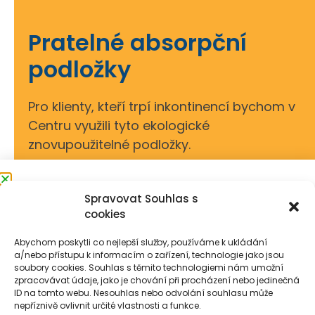
Pratelné absorpční
podložky
Pro klienty, kteří trpí inkontinencí bychom v
Centru využili tyto ekologické
znovupoužitelné podložky.
Přihlaste se k odběru
Spravovat Souhlas s
cookies
novinek
Abychom poskytli co nejlepší služby, používáme k ukládání
Každý měsíc rozesíláme elektronicky
a/nebo přístupu k informacím o zařízení, technologie jako jsou
informace o aktualitách ze Seňoriny.
soubory cookies. Souhlas s těmito technologiemi nám umožní
zpracovávat údaje, jako je chování při procházení nebo jedinečná
Přihlaste se a zůstaňte s námi v
Kontakty
E-shop
Pro média
ID na tomto webu. Nesouhlas nebo odvolání souhlasu může
kontaktu.
nepříznivě ovlivnit určité vlastnosti a funkce.